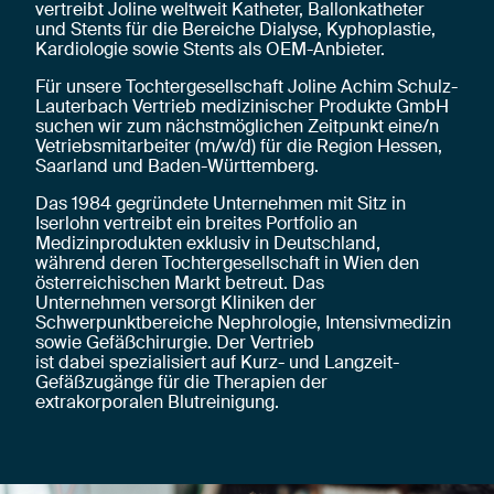
vertreibt Joline weltweit Katheter, Ballonkatheter
und Stents
für die
Bereiche Dialyse, Kyphoplastie,
Kardiologie sowie Stents
als OEM-Anbieter
.
Für unsere Tochtergesellschaft Joline Achim Schulz-
Lauterbach Vertrieb medizinischer Produkte GmbH
suchen wir zum nächstmöglichen Zeitpunkt eine/n
Vetriebsmitarbeiter
(m/w/d) für die Region Hessen,
Saarland und Baden-Württemberg.
Das 1984 gegründete Unternehmen mit Sitz in
Iserlohn
vertreibt ein breites Portfolio an
Medizinprodukten exklusiv in Deutschland,
während
deren
Tochtergesellschaft in Wien den
österreichischen Markt betreut.
Das
Unternehmen
versorg
t
Kliniken der
Schwerpunktbereiche Nephrologie, Intensivmedizin
sowie Gefäßchirurgie. Der Vertrieb
ist
dabei
spezialisiert
auf
Kurz- und Langzeit-
Gefäßzugänge für die Therapien der
extrakorporalen Blutreinigung.